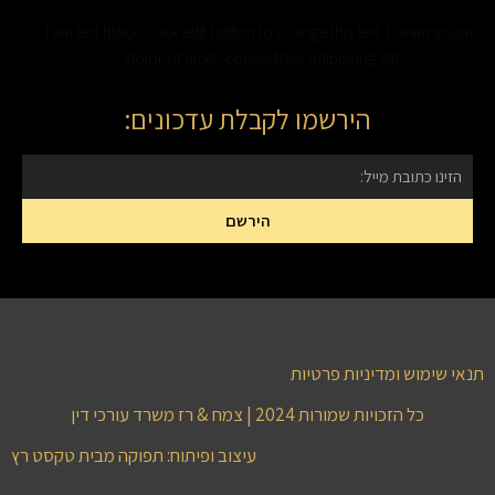
I am text block. Click edit button to change this text. Lorem ipsum
dolor sit amet, consectetur adipiscing elit.
הירשמו לקבלת עדכונים:
הירשם
נאי שימוש ומדיניות פרטיות
כל הזכויות שמורות 2024 | צמח & רז משרד עורכי דין
עיצוב ופיתוח: תפוקה מבית טקסט רץ