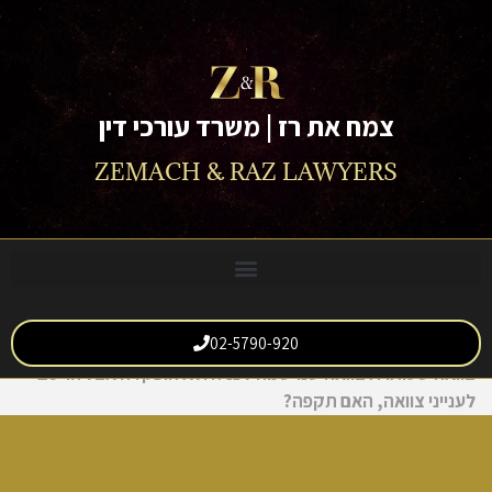
לתוכן
צמח את רז | משרד עורכי דין
ZEMACH & RAZ LAWYERS
02-5790-920
צוואה שסותרת צוואה שנרשמה לפניה ולא הופקדה אצל הרשם
לענייני צוואה, האם תקפה?