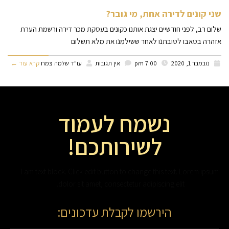
שני קונים לדירה אחת, מי גובר?
שלום רב, לפני חודשיים יצגת אותנו כקונים בעסקת מכר דירה ורשמת הערת
אזהרה בטאבו לטובתנו לאחר ששילמנו את מלא תשלום
נובמבר 1, 2020
7:00 pm
אין תגובות
עו"ד שלמה צמח
קרא עוד ←
נשמח לעמוד
לשירותכם!
I am text block. Click edit button to change this text. Lorem ipsum
dolor sit amet, consectetur adipiscing elit.
הירשמו לקבלת עדכונים: